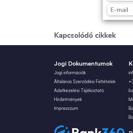
Kapcsolódó cikkek
Jogi Dokumentumok
K
Jogi információk
i
Általános Szerződési Feltételek
+
Adatkezelési Tájékoztató
b
Hirdetmények
Mé
Impresszum
B
B