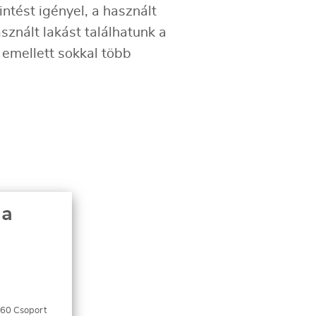
ntést igényel, a használt
sznált lakást találhatunk a
 emellett sokkal több
 a
360 Csoport