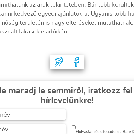
íthatunk az árak tekintetében. Bár több körülteki
kkanni kedvező egyedi ajánlatokra. Ugyanis több ha
inőség területén is nagy eltéréseket mutathatnak,
znált lakások eladóiként.
e maradj le semmiről, iratkozz fel
hírlevelünkre!
Elolvastam és elfogadom a Bank