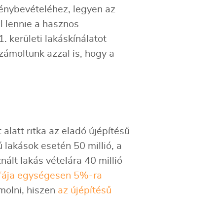
énybevételéhez, legyen az
l lennie a hasznos
 kerületi lakáskínálatot
Számoltunk azzal is, hogy a
alatt ritka az eladó újépítésű
ű lakások esetén 50 millió, a
nált lakás vételára 40 millió
áfája egységesen 5%-ra
ámolni, hiszen
az újépítésű