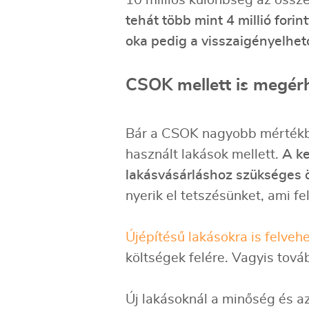
10 milliós különbség az összes
tehát több mint 4 millió fori
oka pedig a visszaigényelhet
CSOK mellett is megérh
Bár a CSOK nagyobb mértékben
használt lakások mellett.
A ke
lakásvásárláshoz szükséges 
nyerik el tetszésünket, ami fel
Újépítésű lakásokra is felveh
költségek felére. Vagyis továb
Új lakásoknál a minőség és az