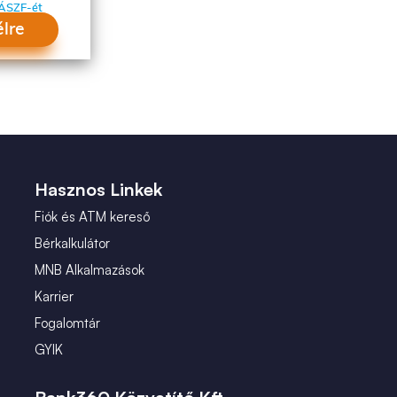
ÁSZF-ét
élre
Hasznos Linkek
Fiók és ATM kereső
Bérkalkulátor
MNB Alkalmazások
Karrier
Fogalomtár
GYIK