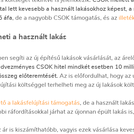
 költséget tekintve is jelentkezik.
CSOK mellett a
nttal lett kevesebb a használt lakásokhoz képest, a
ő áfa
, de a nagyobb CSOK támogatás, és az
illet
eti a használt lakás
 segíti az új építésű lakások vásárlását, az árel
dvezményes CSOK hitel mindkét esetben 10 millió 
összeg előteremtését.
Az is előfordulhat, hogy az 
újítási költséggel terhelheti meg az új lakások költ
ető a lakásfelújítási támogatás
, de a használt laká
bi ráfordításokkal járhat az újonnan épült lakás i
 ár is kiszámíthatóbb, vagyis ezek vásárlása keve