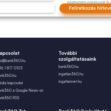
Adatkezelési szabályzatát
és
Feliratkozás hírlev
apcsolat
További
szolgáltatásaink
nfo@bank360.hu
bank360.hu
36 1 817 0103
ingatlan360.hu
ank360.hu
ingatlannet.hu
dia kapcsolat
ank360 a Google News-on
ank360 RSS