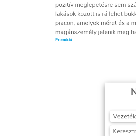
pozitív meglepetésre sem szám
lakások között is rá lehet bu
piacon, amelyek méret és a m
magánszemély jelenik meg has
Promóció
N