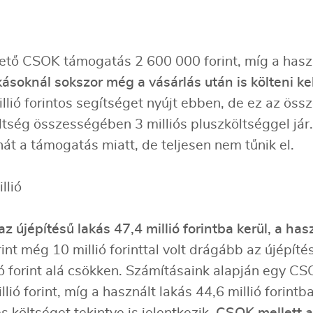
hető CSOK támogatás 2 600 000 forint, míg a hasz
ásoknál sokszor még a vásárlás után is költeni kel
llió forintos segítséget nyújt ebben, de ez az össz
i költség összességében 3 milliós pluszköltséggel j
ehát a támogatás miatt, de teljesen nem tűnik el.
 újépítésű lakás 47,4 millió forintba kerül, a hasz
rint még 10 millió forinttal volt drágább az újépí
ió forint alá csökken. Számításaink alapján egy CS
lió forint, míg a használt lakás 44,6 millió forintb