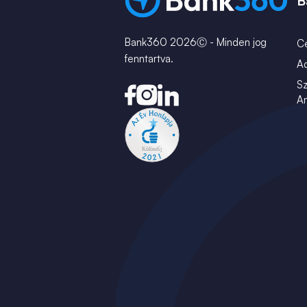
B
Bank360 2026Ⓒ - Minden jog
C
fenntartva.
A
Sz
An