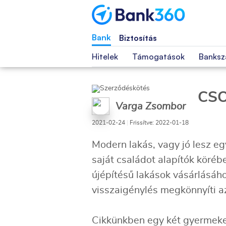
Bank
Biztosítás
Hitelek
Támogatások
Banksz
CSOK
Varga Zsombor
2021-02-24
|
Frissítve: 2022-01-18
Modern lakás, vagy jó lesz egy
saját családot alapítók köréb
újépítésű lakások vásárlásáh
visszaigénylés megkönnyíti az
Cikkünkben egy két gyermeket