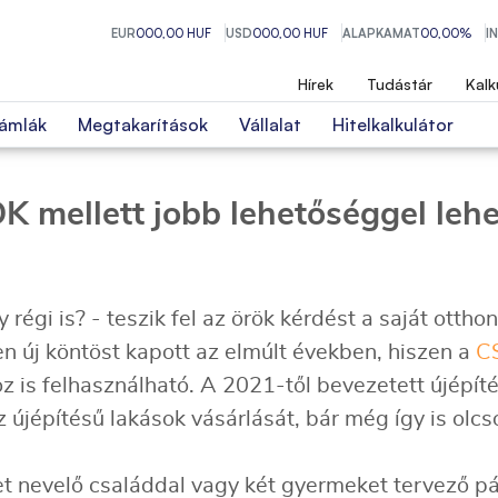
EUR
000,00 HUF
USD
000,00 HUF
ALAPKAMAT
00,00%
I
Hírek
Tudástár
Kalk
ámlák
Megtakarítások
Vállalat
Hitelkalkulátor
 mellett jobb lehetőséggel lehet
 régi is? - teszik fel az örök kérdést a saját otth
en új köntöst kapott az elmúlt években, hiszen a
C
oz is felhasználható. A 2021-től bevezetett újépí
 újépítésű lakások vásárlását, bár még így is olcs
 nevelő családdal vagy két gyermeket tervező pá