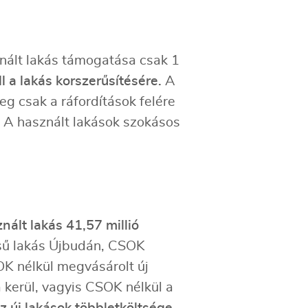
nált lakás támogatása csak 1
l a lakás korszerűsítésére.
A
eg csak a ráfordítások felére
ár. A használt lakások szokásos
nált lakás 41,57 millió
tésű lakás Újbudán, CSOK
OK nélkül megvásárolt új
a kerül, vagyis CSOK nélkül a