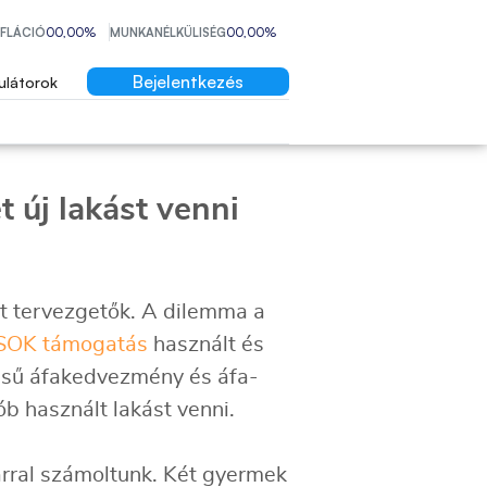
NFLÁCIÓ
00,00%
MUNKANÉLKÜLISÉG
00,00%
Bejelentkezés
ulátorok
 új lakást venni
ont tervezgetők. A dilemma a
SOK támogatás
használt és
tésű áfakedvezmény és áfa-
ób használt lakást venni.
rral számoltunk. Két gyermek