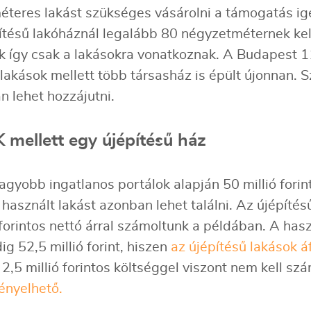
teres lakást szükséges vásárolni a támogatás ig
pítésű lakóháznál legalább 80 négyzetméternek kel
k így csak a lakásokra vonatkoznak. A Budapest 11.
 lakások mellett több társasház is épült újonnan. 
 lehet hozzájutni.
mellett egy újépítésű ház
gyobb ingatlanos portálok alapján 50 millió forint 
használt lakást azonban lehet találni. Az újépítés
forintos nettó árral számoltunk a példában. A hasz
dig 52,5 millió forint, hiszen
az újépítésű lakások 
2,5 millió forintos költséggel viszont nem kell sz
ényelhető.