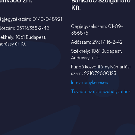
ank360 Zrt.
Bank360 Szolgáltató
Kft.
égjegyzékszám: 01-10-048921
Cégjegyzékszám: 01-09-
dószám: 25716355-2-42
386875
ékhely: 1061 Budapest,
Adószám: 29317116-2-42
drássy út 10.
Székhely: 1061 Budapest,
Andrássy út 10.
Függő közvetítői nyilvántartási
szám: 221072600123
Intézménykeresés
Tovább az üzletszabályzathoz