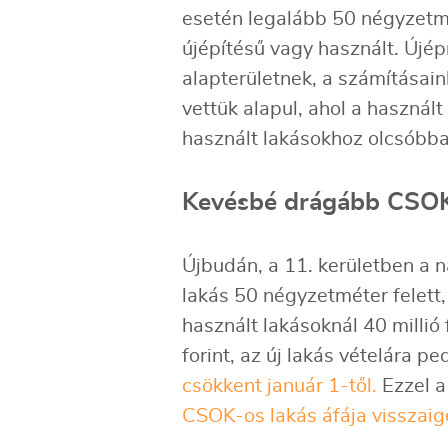
esetén legalább 50 négyzetmé
újépítésű vagy használt. Újé
alapterületnek, a számításain
vettük alapul, ahol a használt
használt lakásokhoz olcsóbban
Kevésbé drágább CSOK 
Újbudán, a 11. kerületben a na
lakás 50 négyzetméter felett, 
használt lakásoknál 40 millió 
forint, az új lakás vételára pe
csökkent január 1-től.
Ezzel a 
CSOK-os lakás áfája visszaig