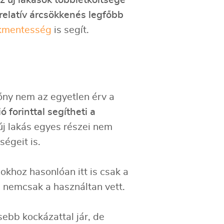
z új lakások többletköltsége
 relatív árcsökkenés legfőbb
ékmentesség
is segít.
őny nem az egyetlen érv a
forinttal segítheti a
új lakás egyes részei nem
ségeit is.
sokhoz hasonlóan itt is csak a
s, nemcsak a használtan vett.
sebb kockázattal jár, de