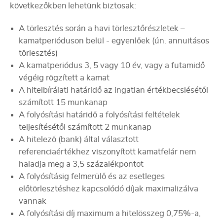
következőkben lehetünk biztosak:
A törlesztés során a havi törlesztőrészletek –
kamatperióduson belül - egyenlőek (ún. annuitásos
törlesztés)
A kamatperiódus 3, 5 vagy 10 év, vagy a futamidő
végéig rögzített a kamat
A hitelbírálati határidő az ingatlan értékbecslésétől
számított 15 munkanap
A folyósítási határidő a folyósítási feltételek
teljesítésétől számított 2 munkanap
A hitelező (bank) által választott
referenciaértékhez viszonyított kamatfelár nem
haladja meg a 3,5 százalékpontot
A folyósításig felmerülő és az esetleges
előtörlesztéshez kapcsolódó díjak maximalizálva
vannak
A folyósítási díj maximum a hitelösszeg 0,75%-a,