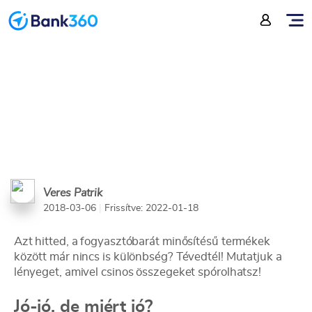
lakáshitel!
Veres Patrik
2018-03-06
|
Frissítve: 2022-01-18
Azt hitted, a fogyasztóbarát minősítésű termékek
között már nincs is különbség? Tévedtél! Mutatjuk a
lényeget, amivel csinos összegeket spórolhatsz!
Jó-jó, de miért jó?