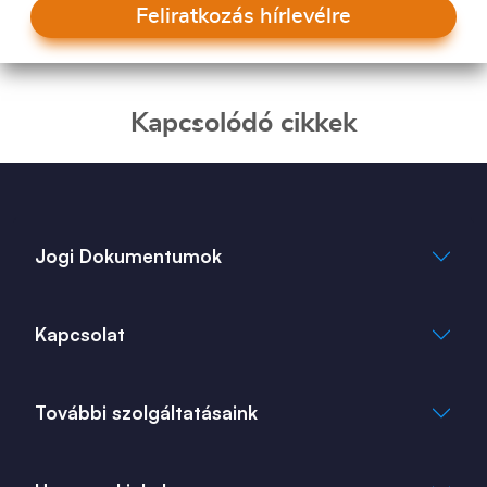
Feliratkozás hírlevélre
Kapcsolódó cikkek
Jogi Dokumentumok
Általános Szerződési Feltételek
Kapcsolat
Adatkezelési Tájékoztató
Cookie Tájékoztató
info@bank360.hu
További szolgáltatásaink
+36 1 817 0103
bank360.hu
bank360.hu