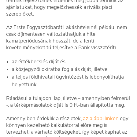
termék fejlesztőinek érdemes még jobbá tenniük az
ajánlatukat, hogy megelőzhessék a rivális piaci
szereplőket.
Az Erste Fogyasztóbarát Lakáshiteleinél például nem
csak díjmentesen változtathatjuk a hitel
kamatperiódusának hosszát, de a fenti
követelményeket túlteljesítve a Bank visszatéríti
az értékbecslés díját és
a közjegyzői okiratba foglalás díját, illetve
a teljes földhivatali ügyintézést is lebonyolíthatja
helyettünk.
Ráadásul a tulajdoni lap, illetve – amennyiben felmerül
-, a térképmásolatok díját is 0 Ft-ban állapította meg.
Amennyiben érdeklik a részletek,
az alábbi linken
egy
könnyen kezelhető kalkulátorral előre meg is
tervezheti a várható költségeket, így képet kaphat az