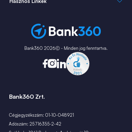
Hasznos Linkek
ingatlan360.hu
ingatlannet.hu
Fiók és ATM kereső
Bérkalkulátor
MNB Alkalmazások
Karrier
Bank360 2026Ⓒ - Minden jog fenntartva.
Bank360 Zrt.
Cégjegyzékszám: 01-10-048921
Adószám: 25716355-2-42