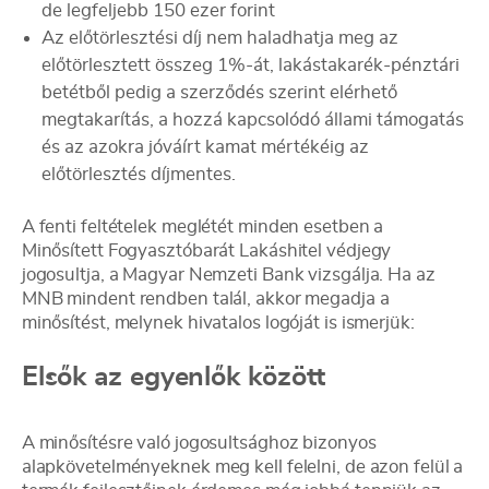
de legfeljebb 150 ezer forint
Az előtörlesztési díj nem haladhatja meg az
előtörlesztett összeg 1%-át, lakástakarék-pénztári
betétből pedig a szerződés szerint elérhető
megtakarítás, a hozzá kapcsolódó állami támogatás
és az azokra jóváírt kamat mértékéig az
előtörlesztés díjmentes.
A fenti feltételek meglétét minden esetben a
Minősített Fogyasztóbarát Lakáshitel védjegy
jogosultja, a Magyar Nemzeti Bank vizsgálja. Ha az
MNB mindent rendben talál, akkor megadja a
minősítést, melynek hivatalos logóját is ismerjük:
Elsők az egyenlők között
A minősítésre való jogosultsághoz bizonyos
alapkövetelményeknek meg kell felelni, de azon felül a